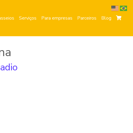
sseios
Serviços
Para empresas
Parceiros
Blog
na
radio