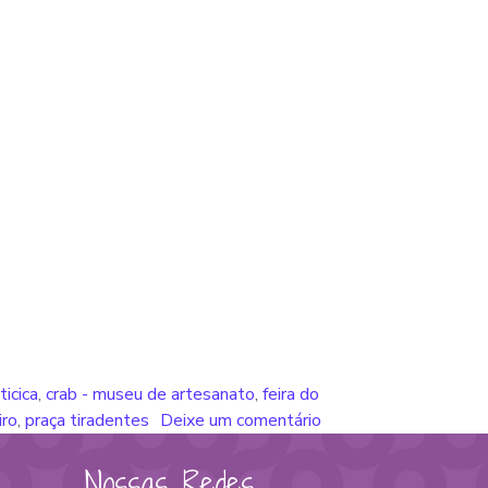
ticica
,
crab - museu de artesanato
,
feira do
iro
,
praça tiradentes
Deixe um comentário
Nossas Redes