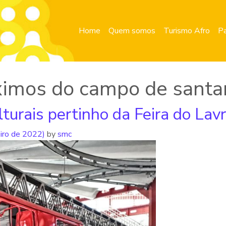
Home
Quem somos
Turismo Afro
Pa
óximos do campo de santa
turais pertinho da Feira do Lav
eiro de 2022)
by
smc