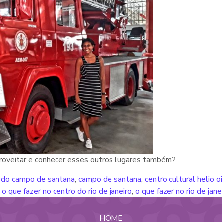
aproveitar e conhecer esses outros lugares também?
s do campo de santana
,
campo de santana
,
centro cultural helio oi
,
o que fazer no centro do rio de janeiro
,
o que fazer no rio de jane
HOME