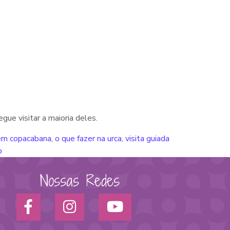
gue visitar a maioria deles.
 em copacabana
,
o que fazer na urca
,
visita guiada
o
Nossas Redes