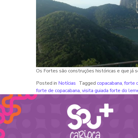
Os Fortes são construções históricas e que já s
Posted in
Notícias
Tagged
copacabana
,
forte 
forte de copacabana
,
visita guiada forte do lem