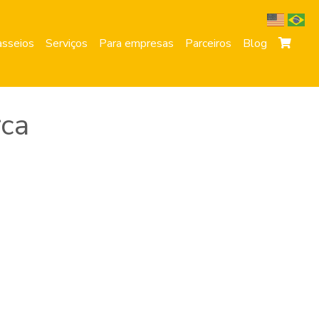
sseios
Serviços
Para empresas
Parceiros
Blog
rca