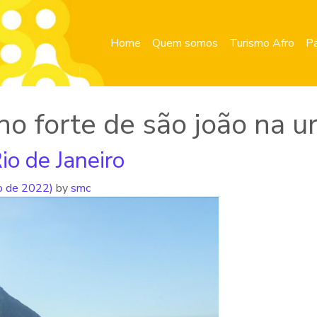
Home
Quem somos
Turismo Afro
Pa
 no forte de são joão na u
io de Janeiro
ro de 2022)
by
smc