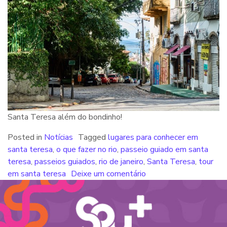
Santa Teresa além do bondinho!
Posted in
Notícias
Tagged
lugares para conhecer em
santa teresa
,
o que fazer no rio
,
passeio guiado em santa
teresa
,
passeios guiados
,
rio de janeiro
,
Santa Teresa
,
tour
em santa teresa
Deixe um comentário