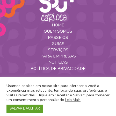
HOME
QUEM SOMOS
PASSEIOS
GUIAS
SERVIÇOS
PARA EMPRESAS
NOTÍCIAS
POLÍTICA DE PRIVACIDADE
Nossas Redes
Usamos cookies em nosso site para oferecer a você a
experiência mais relevante, lembrando suas preferências e
visitas repetidas. Clique em "Aceitar e Salvar" para fornecer
um consentimento personalizado.
Leia Mais
Copyright 2020 -
Sou+Carioca
SALVAR E ACEITAR
Desenvolvido por
Sprint7