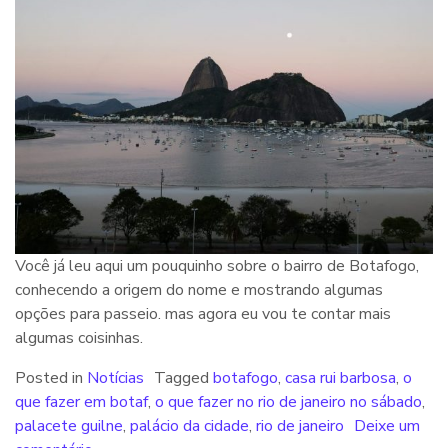
Você já leu aqui um pouquinho sobre o bairro de Botafogo,
conhecendo a origem do nome e mostrando algumas
opções para passeio. mas agora eu vou te contar mais
algumas coisinhas.
Posted in
Notícias
Tagged
botafogo
,
casa rui barbosa
,
o
que fazer em botaf
,
o que fazer no rio de janeiro no sábado
,
palacete guilne
,
palácio da cidade
,
rio de janeiro
Deixe um