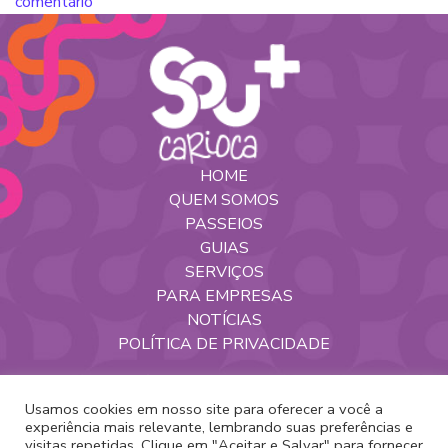
comentário
HOME
QUEM SOMOS
PASSEIOS
GUIAS
SERVIÇOS
PARA EMPRESAS
NOTÍCIAS
POLÍTICA DE PRIVACIDADE
Nossas Redes
Usamos cookies em nosso site para oferecer a você a
experiência mais relevante, lembrando suas preferências e
visitas repetidas. Clique em "Aceitar e Salvar" para fornecer