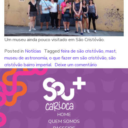
Um museu ainda pouco visitado em São Cristóvão.
Posted in
Notícias
Tagged
feira de são cristóvão
,
mast
,
museu de astronomia
,
o que fazer em são cristóvão
,
são
cristóvão bairro imperial
Deixe um comentário
HOME
QUEM SOMOS