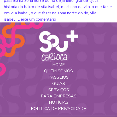
passeio na zona norte do rio de janeiro
,
grande tijuca
,
história do bairro de vila isabel
,
martinho da vila
,
o que fazer
em vila isabel
,
o que fazer na zona norte do rio
,
vila
isabel
Deixe um comentário
HOME
QUEM SOMOS
PASSEIOS
GUIAS
SERVIÇOS
PARA EMPRESAS
NOTÍCIAS
POLÍTICA DE PRIVACIDADE