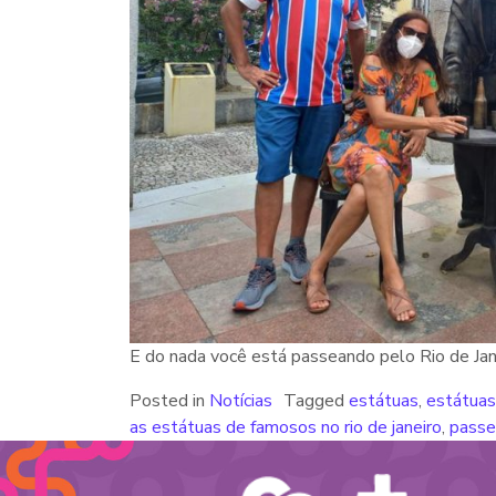
E do nada você está passeando pelo Rio de Jan
Posted in
Notícias
Tagged
estátuas
,
estátuas
as estátuas de famosos no rio de janeiro
,
passe