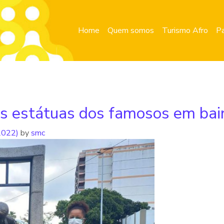
Home
Quem somos
Turismo Afro
Pa
as estátuas dos famosos em bair
 2022)
by
smc