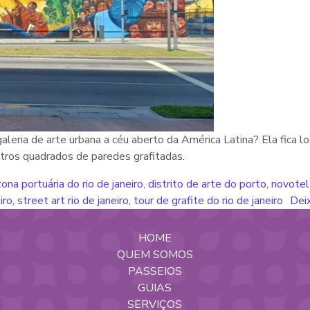
galeria de arte urbana a céu aberto da América Latina? Ela fica 
etros quadrados de paredes grafitadas.
zona portuária do rio de janeiro
,
distrito de arte do porto
,
novotel 
iro
,
street art rio de janeiro
,
tour de grafite do rio de janeiro
Dei
HOME
QUEM SOMOS
PASSEIOS
GUIAS
SERVIÇOS