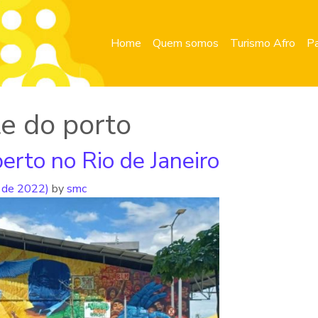
Home
Quem somos
Turismo Afro
Pa
te do porto
berto no Rio de Janeiro
 de 2022)
by
smc