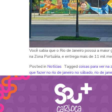
Você sabia que o Rio de Janeiro possui a maior 
na Zona Portuária, e entrega mais de 11 mil m
Posted in
Notícias
Tagged
coisas para ver na 
que fazer no rio de janeiro no sábado
,
rio de jane