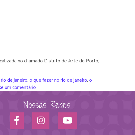
localizada no chamado Distrito de Arte do Porto,
rio de janeiro
,
o que fazer no rio de janeiro
,
o
xe um comentário
Nossas Redes