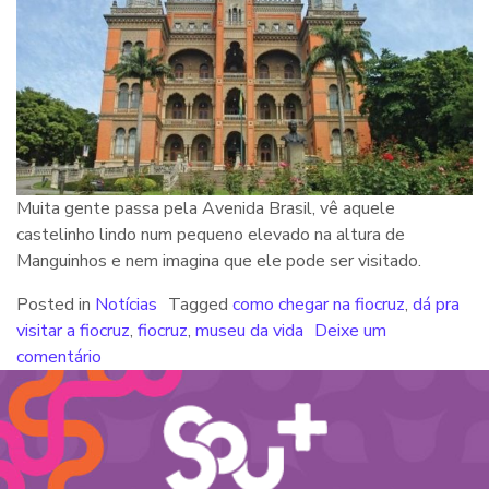
Muita gente passa pela Avenida Brasil, vê aquele
castelinho lindo num pequeno elevado na altura de
Manguinhos e nem imagina que ele pode ser visitado.
Posted in
Notícias
Tagged
como chegar na fiocruz
,
dá pra
visitar a fiocruz
,
fiocruz
,
museu da vida
Deixe um
comentário