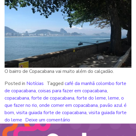
O bairro de Copacabana vai muito além do calçadão.
Posted in
Notícias
Tagged
café da manhã colombo forte
de copacabana
,
coisas para fazer em copacabana
,
copacabana
,
forte de copacabana
,
forte do leme
,
leme
,
o
que fazer no rio
,
onde comer em copacabana
,
pavão azul é
bom
,
visita guiada forte de copacabana
,
visita guiada forte
do leme
Deixe um comentário