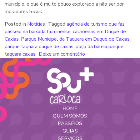
município, e que é muito pouco explorado a não ser por
moradores locais.
Posted in
Notícias
Tagged
agência de turismo que faz
passeio na baixada fluminense
,
cachoeiras em Duque de
Caxias
,
Parque Municipal da Taquara em Duque de Caxias
,
parque taquara duque de caxias
,
poço da baleia parque
taquara caxias
Deixe um comentário
HOME
QUEM SOMOS
PASSEIOS
GUIAS
SERVIÇOS