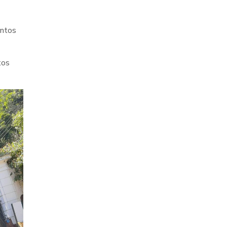
ontos
tos