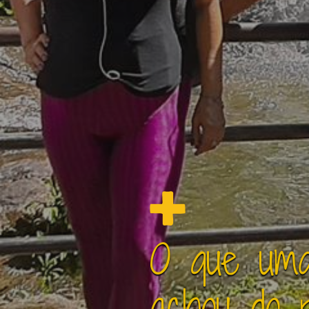
O que uma
achou do p