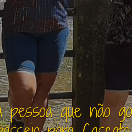
 pessoa que não gos
asseio para Cascata