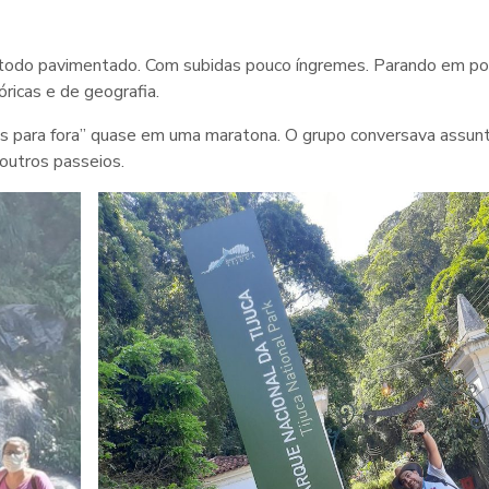
e todo pavimentado. Com subidas pouco íngremes. Parando em p
ricas e de geografia.
es para fora” quase em uma maratona. O grupo conversava assun
outros passeios.