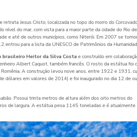
e retrata Jesus Cristo, localizada no topo do morro do Corcova
o nível do mar, com vista para a maior parte da cidade do Rio de
cidade e até de outros municípios, como Niterói. Em 2007 se torn
2 entrou para a lista da UNESCO de Patrimônios da Humanidad
brasileiro Heitor da Silva
Costa
e construído em colaboraç
nheiro Albert Caquot, também francês. O rosto da estátua foi c
a Romênia. A construção levou nove anos, entre 1922 e 1931, c
de dólares em valores de 2014) e foi inaugurado no dia 12 de o
sabão. Possui trinta metros de altura além dos oito metros do
ros de largura. A estátua pesa 1145 toneladas e é atualmente 