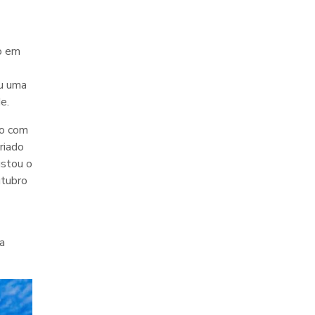
do em
ou uma
e.
ão com
riado
ustou o
utubro
a