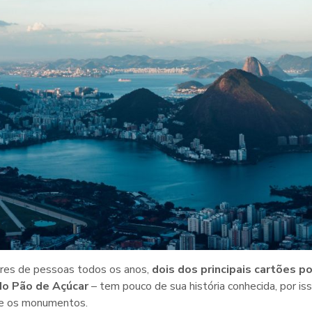
ares de pessoas todos os anos,
dois dos principais cartões p
 do Pão de Açúcar
– tem pouco de sua história conhecida, por is
bre os monumentos.