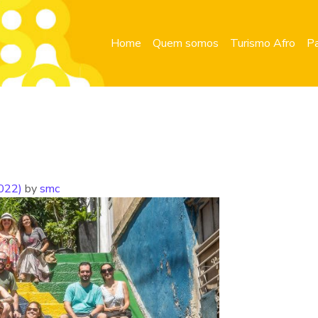
Home
Quem somos
Turismo Afro
Pa
2022)
by
smc