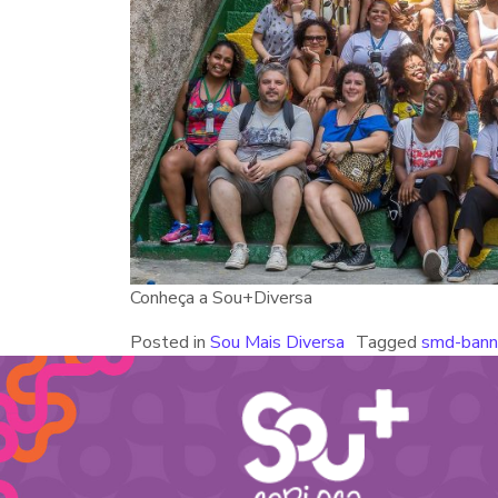
Conheça a Sou+Diversa
Posted in
Sou Mais Diversa
Tagged
smd-bann