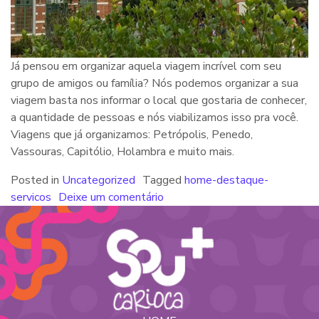
Já pensou em organizar aquela viagem incrível com seu
grupo de amigos ou família? Nós podemos organizar a sua
viagem basta nos informar o local que gostaria de conhecer,
a quantidade de pessoas e nós viabilizamos isso pra você.
Viagens que já organizamos: Petrópolis, Penedo,
Vassouras, Capitólio, Holambra e muito mais.
Posted in
Uncategorized
Tagged
home-destaque-
servicos
Deixe um comentário