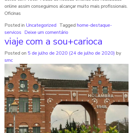
online assim conseguimos alcançar muito mais profissionais.
Oficinas
Posted in
Uncategorized
Tagged
home-destaque-
servicos
Deixe um comentário
viaje com a sou+carioca
Posted on
5 de julho de 2020
(24 de julho de 2020)
by
smc