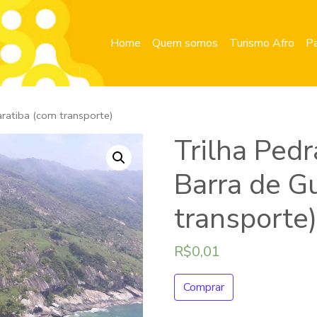
Home
Quem somos
Turismo Afro
Pa
aratiba (com transporte)
Trilha Ped
Barra de G
transporte
R$
0,01
Comprar