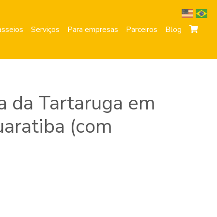
sseios
Serviços
Para empresas
Parceiros
Blog
ra da Tartaruga em
uaratiba (com
)