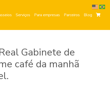
sseios
Serviços
Para empresas
Parceiros
Blog
Real Gabinete de
tome café da manhã
l.