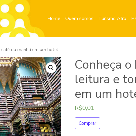
Home
Quem somos
Turismo Afro
Pa
e café da manhã em um hotel.
Conheça o 
leitura e 
em um hote
R$
0,01
Comprar