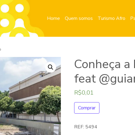
Home
Quem somos
Turismo Afro
Pa
o
Conheça a 
feat @guia
R$
0,01
Comprar
REF:
5494