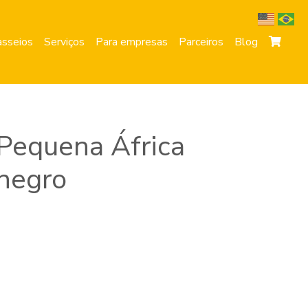
sseios
Serviços
Para empresas
Parceiros
Blog
Pequena África
negro