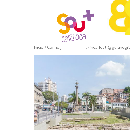
Início
/ Conheça a Pequena África feat @guianegr