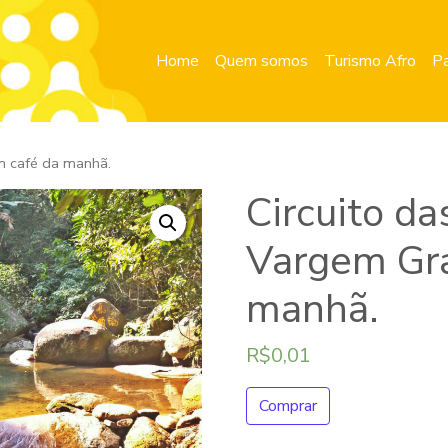
Home
Quem somos
Turismo Afro
Pa
m café da manhã.
Circuito d
Vargem Gr
manhã.
R$
0,01
Comprar