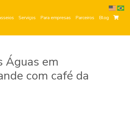
sseios
Serviços
Para empresas
Parceiros
Blog
as Águas em
ande com café da