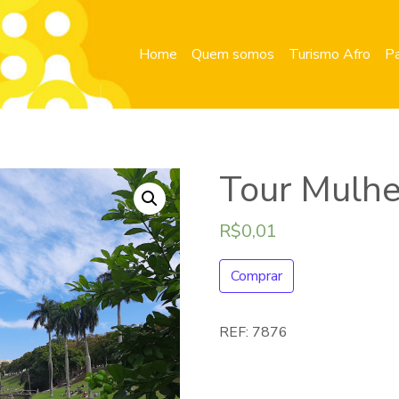
Home
Quem somos
Turismo Afro
Pa
Tour Mulhe
R$
0,01
Comprar
REF:
7876