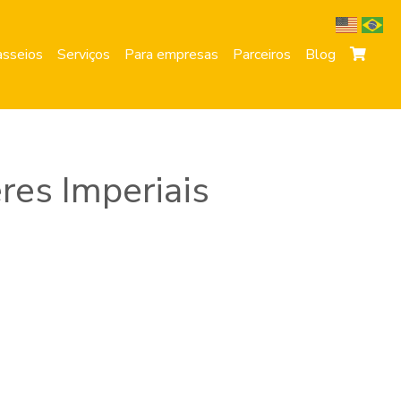
sseios
Serviços
Para empresas
Parceiros
Blog
res Imperiais