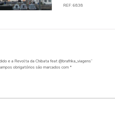
REF:
6838
ndido e a Revolta da Chibata feat @brafrika_viagens”
ampos obrigatórios são marcados com
*