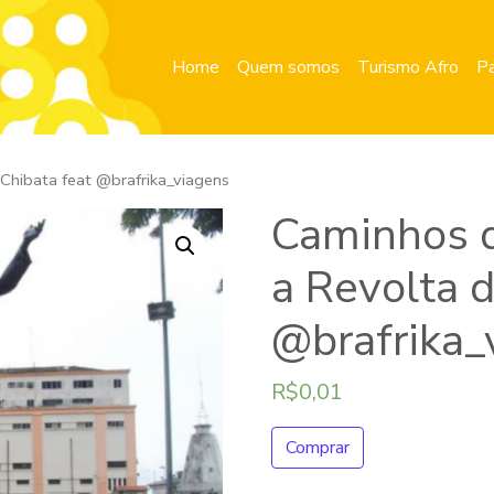
Home
Quem somos
Turismo Afro
Pa
Chibata feat @brafrika_viagens
Caminhos d
a Revolta d
@brafrika_
R$
0,01
Comprar