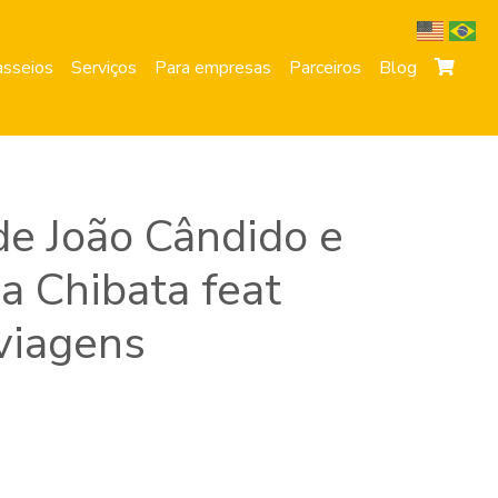
sseios
Serviços
Para empresas
Parceiros
Blog
e João Cândido e
a Chibata feat
viagens