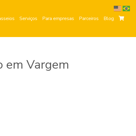
sseios
Serviços
Para empresas
Parceiros
Blog
o em Vargem