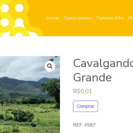
Home
Quem somos
Turismo Afro
Pa
Cavalgand
Grande
R$
0,01
Comprar
REF:
4587