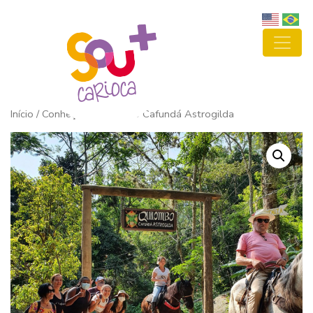
Início
/ Conheça o Quilombo Cafundá Astrogilda