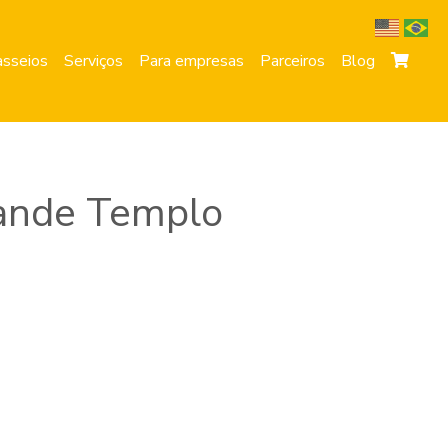
sseios
Serviços
Para empresas
Parceiros
Blog
rande Templo