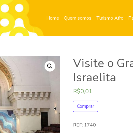
Home
Quem somos
Turismo Afro
Pa
Visite o G
Israelita
R$
0,01
Comprar
REF:
1740