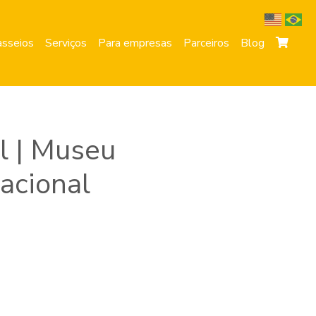
sseios
Serviços
Para empresas
Parceiros
Blog
l | Museu
acional