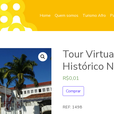
Home
Quem somos
Turismo Afro
Pa
Tour Virtua
Histórico N
R$
0,01
Comprar
REF:
1498