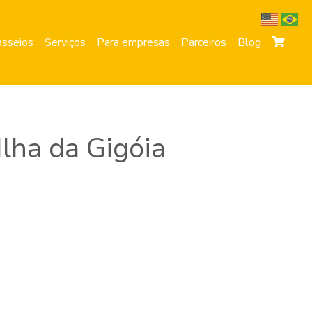
sseios
Serviços
Para empresas
Parceiros
Blog
lha da Gigóia