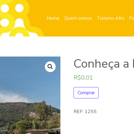
Home
Quem somos
Turismo Afro
Pa
Conheça a I
R$
0,01
Comprar
REF:
1255