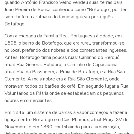
quando Antônio Francisco Velho vendeu suas terras para
João Pereira de Sousa, conhecido como “Botafogo”, por ter
sido chefe da artilharia do famoso galeão português
Botafogo.
Com a chegada da Família Real Portuguesa à cidade, em
1808, o bairro de Botafogo, que era rural, transformou-se
no local preferido dos nobres e dos comerciantes ingleses.
Antes, Botafogo tinha poucas ruas: Caminho do Berquó,
atual Rua General Polidoro; o Caminho de Copacabana,
atual Rua da Passagem; a Praia de Botafogo; e a Rua São
Clemente. A mais nobre era a Rua São Clemente, onde
moravam todos os barões do café. Em segundo lugar a Rua
Voluntários da Pátria,onde se estabeleciam os pequenos
nobres e comerciantes.
Em 1846, um sistema de barcas a vapor começou a fazer a
ligação entre Botafogo e o Cais Pharoux, atual Praça XV de
Novembro, e em 1860, contribuindo para a urbanização,
linhas de bonde que serviam ao bairro foram criadas. A partir