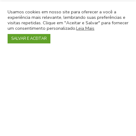
Outros atrativos do bairro: Fundação
Casa de Rui
Usamos cookies em nosso site para oferecer a você a
Barbosa
; Teatro Poeira; Palácio da Cidade; Museu Villa
experiência mais relevante, lembrando suas preferências e
Lobos; Museu do Índio; Palácio São Clemente;
Casa Firjan;
visitas repetidas. Clique em "Aceitar e Salvar" para fornecer
um consentimento personalizado.
Leia Mais
Mirante Dona Marta e Mirante do Pasmado, esses dois
últimos ao ar livre, podendo chegar a pé ou de carro.
SALVAR E ACEITAR
Casa FIRJAN
Casa FIRJAN