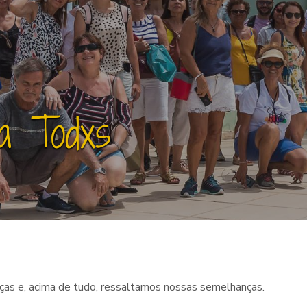
a Todxs
ças e, acima de tudo, ressaltamos nossas semelhanças.