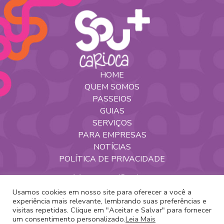
HOME
QUEM SOMOS
PASSEIOS
GUIAS
SERVIÇOS
PARA EMPRESAS
NOTÍCIAS
POLÍTICA DE PRIVACIDADE
Nossas Redes
Usamos cookies em nosso site para oferecer a você a
experiência mais relevante, lembrando suas preferências e
visitas repetidas. Clique em "Aceitar e Salvar" para fornecer
um consentimento personalizado.
Leia Mais
Copyright 2020 -
Sou+Carioca