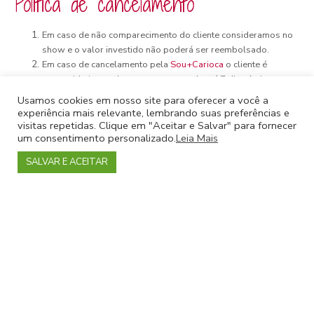
Política de cancelamento
Em caso de não comparecimento do cliente consideramos no
show e o valor investido não poderá ser reembolsado.
Em caso de cancelamento pela
Sou+Carioca
o cliente é
ressarcido integralmente num prazo de até 7 dias úteis a
contar da data de envio dos dados abaixo.
Usamos cookies em nosso site para oferecer a você a
Para que o ressarcimento seja feito o cliente deve enviar os
experiência mais relevante, lembrando suas preferências e
dados abaixo para
financeirosoumaiscarioca@gmail.com
visitas repetidas. Clique em "Aceitar e Salvar" para fornecer
um consentimento personalizado.
Leia Mais
(Nome completo, CPF, Banco, Agência, Conta, Nome do
passeio)
SALVAR E ACEITAR
Em cada evento estará especificado quando os eventos
podem ser cancelados devido ao mau tempo. Passeios
culturais normalmente podem acontecer com tempo nublado e
chuva fina. Passeios de trilhas podem ser cancelados devido a
fortes chuvas no dia anterior.
A
Sou+Carioca
avisa sobre o cancelamento no prazo de 12h
antes do início do evento.
Em caso de compra antecipada o cliente pode solicitar o
cancelamento da compra em até 48h do horário de início do
evento, porém o valor a ser ressarcido será feito em até 7 dias