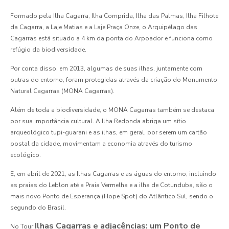
Formado pela Ilha Cagarra, Ilha Comprida, Ilha das Palmas, Ilha Filhote
da Cagarra, a Laje Matias e a Laje Praça Onze, o Arquipélago das
Cagarras está situado a 4 km da ponta do Arpoador e funciona como
refúgio da biodiversidade.
Por conta disso, em 2013, algumas de suas ilhas, juntamente com
outras do entorno, foram protegidas através da criação do Monumento
Natural Cagarras (MONA Cagarras).
Além de toda a biodiversidade, o MONA Cagarras também se destaca
por sua importância cultural. A Ilha Redonda abriga um sítio
arqueológico tupi-guarani e as ilhas, em geral, por serem um cartão
postal da cidade, movimentam a economia através do turismo
ecológico.
E, em abril de 2021, as Ilhas Cagarras e as águas do entorno, incluindo
as praias do Leblon até a Praia Vermelha e a ilha de Cotunduba, são o
mais novo Ponto de Esperança (Hope Spot) do Atlântico Sul, sendo o
segundo do Brasil.
Ilhas Cagarras e adjacências: um Ponto de
No Tour