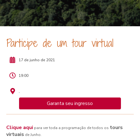
Participe de um tour virtual
17 de junho de 2021
19:00
,
Garanta seu ingresso
Clique aqui
tours
para ver toda a programação de todos os
virtuais
de Junho.