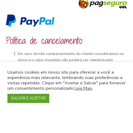
Política de cancelamento
Em caso de não comparecimento do cliente consideramos no
show e o valor investido não poderá ser reembolsado.
Em caso de cancelamento pela
Sou+Carioca
o cliente é
Usamos cookies em nosso site para oferecer a você a
ressarcido integralmente num prazo de até 7 dias úteis a
experiência mais relevante, lembrando suas preferências e
contar da data de envio dos dados abaixo.
visitas repetidas. Clique em "Aceitar e Salvar" para fornecer
Para que o ressarcimento seja feito o cliente deve enviar os
um consentimento personalizado.
Leia Mais
dados abaixo para
financeirosoumaiscarioca@gmail.com
(Nome completo, CPF, Banco, Agência, Conta, Nome do
SALVAR E ACEITAR
passeio)
Em cada evento estará especificado quando os eventos
podem ser cancelados devido ao mau tempo. Passeios
culturais normalmente podem acontecer com tempo nublado e
chuva fina. Passeios de trilhas podem ser cancelados devido a