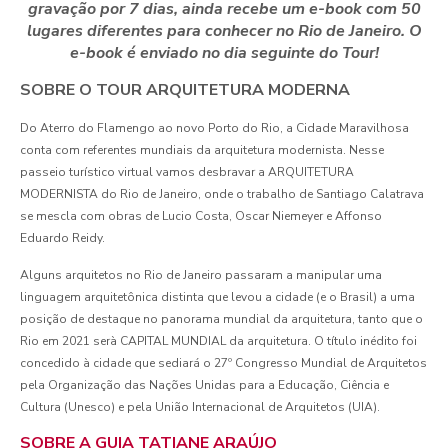
gravação por 7 dias, ainda recebe um e-book com 50
lugares diferentes para conhecer no Rio de Janeiro. O
e-book é enviado no dia seguinte do Tour!
SOBRE O TOUR ARQUITETURA MODERNA
Do Aterro do Flamengo ao novo Porto do Rio, a Cidade Maravilhosa
conta com referentes mundiais da arquitetura modernista. Nesse
passeio turístico virtual vamos desbravar a ARQUITETURA
MODERNISTA do Rio de Janeiro, onde o trabalho de Santiago Calatrava
se mescla com obras de Lucio Costa, Oscar Niemeyer e Affonso
Eduardo Reidy.
Alguns arquitetos no Rio de Janeiro passaram a manipular uma
linguagem arquitetônica distinta que levou a cidade (e o Brasil) a uma
posição de destaque no panorama mundial da arquitetura, tanto que o
Rio em 2021 serà CAPITAL MUNDIAL da arquitetura. O título inédito foi
concedido à cidade que sediará o 27º Congresso Mundial de Arquitetos
pela Organização das Nações Unidas para a Educação, Ciência e
Cultura (Unesco) e pela União Internacional de Arquitetos (UIA).
SOBRE A GUIA TATIANE ARAÚJO