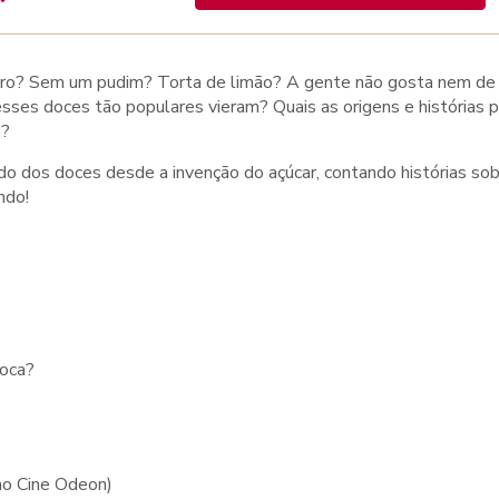
adeiro? Sem um pudim? Torta de limão? A gente não gosta nem de
ses doces tão populares vieram? Quais as origens e histórias p
o?
o dos doces desde a invenção do açúcar, contando histórias so
ndo!
boca?
ao Cine Odeon)