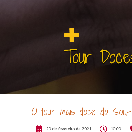
Tour Doces
O tour mais doce da Sou+C
20 de fevereiro de 2021
10:00