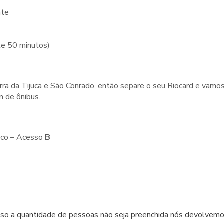
nte
te 50 minutos)
ra da Tijuca e São Conrado, então separe o seu Riocard e vamo
m de ônibus.
ico – Acesso
B
aso a quantidade de pessoas não seja preenchida nós devolvem