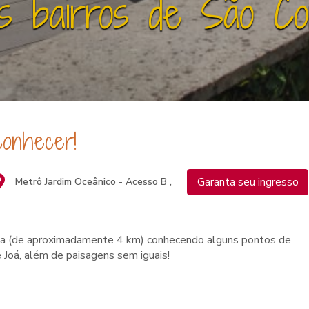
s bairros de São Co
conhecer!
Garanta seu ingresso
Metrô Jardim Oceânico - Acesso B ,
da (de aproximadamente 4 km) conhecendo alguns pontos de
e Joá, além de paisagens sem iguais!