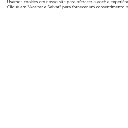
Usamos cookies em nosso site para oferecer a você a experiênci
Clique em "Aceitar e Salvar" para fornecer um consentimento p
Política de cancelamento
Em caso de não comparecimento do cliente consid
Em caso de cancelamento pela
Sou+Carioca
o clien
envio dos dados abaixo.
Para que o ressarcimento seja feito o cliente deve
(Nome completo, CPF, Banco, Agência, Conta, Nom
Em cada evento estará especificado quando os eve
normalmente podem acontecer com tempo nublado e 
no dia anterior.
A
Sou+Carioca
avisa sobre o cancelamento no prazo
Em caso de compra antecipada o cliente pode solic
o valor a ser ressarcido será feito em até 7 dias ú
48h o valor não poderá ser reembolsado nem utiliz
Para que o ressarcimento seja feito o cliente deve