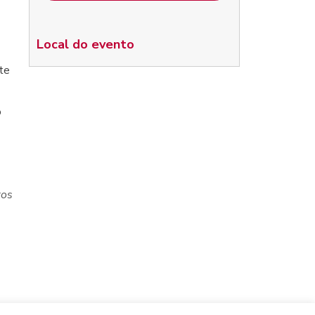
Local do evento
nte
o
tos