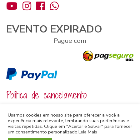
EVENTO EXPIRADO
Pague com
Política de cancelamento
Em caso de não comparecimento do cliente consideramos no
Usamos cookies em nosso site para oferecer a você a
show e o valor investido não poderá ser reembolsado.
experiência mais relevante, lembrando suas preferências e
Em caso de cancelamento pela
Sou+Carioca
o cliente é
visitas repetidas. Clique em "Aceitar e Salvar" para fornecer
ressarcido integralmente num prazo de até 7 dias úteis a
um consentimento personalizado.
Leia Mais
contar da data de envio dos dados abaixo.