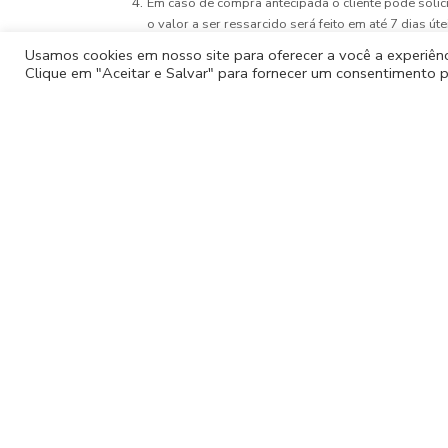
Em caso de compra antecipada o cliente pode solic
o valor a ser ressarcido será feito em até 7 dias ú
48h o valor não poderá ser reembolsado nem utiliz
Usamos cookies em nosso site para oferecer a você a experiênci
Para que o ressarcimento seja feito o cliente deve
Clique em "Aceitar e Salvar" para fornecer um consentimento p
(Nome completo, CPF, Banco, Agência, Conta, Nom
Conferimos certificados para comprovação de horas comp
completo, tour que participou e a data do evento.
A
Sou + 
Turismo são credenciados pelo Ministério do Turismo.