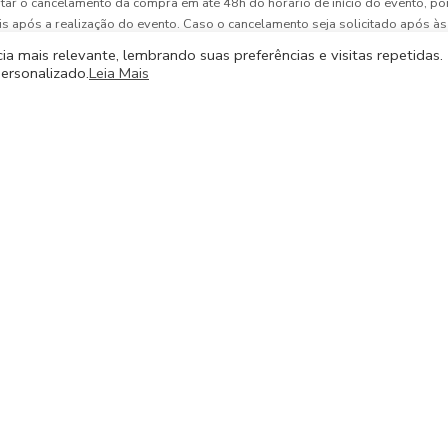
itar o cancelamento da compra em até 48h do horário de início do evento, p
teis após a realização do evento. Caso o cancelamento seja solicitado após às
ado para crédito em futuros passeios.
a mais relevante, lembrando suas preferências e visitas repetidas.
 enviar os dados abaixo para
financeirosoumaiscarioca@gmail.com
ersonalizado.
Leia Mais
e do passeio)
lementares. Envie um e-mail para
contato@soumaiscarioca.com.br
com no
Carioca
é uma empresa pautada em economia criativa onde todos os guias d
HOME
QUEM SOMOS
PASSEIOS
GUIAS
SERVIÇOS
PARA EMPRESAS
NOTÍCIAS