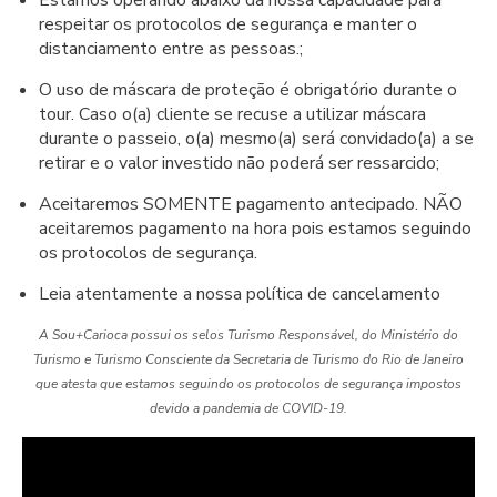
respeitar os protocolos de segurança e manter o
distanciamento entre as pessoas.;
O uso de máscara de proteção é obrigatório durante o
tour. Caso o(a) cliente se recuse a utilizar máscara
durante o passeio, o(a) mesmo(a) será convidado(a) a se
retirar e o valor investido não poderá ser ressarcido;
Aceitaremos SOMENTE pagamento antecipado. NÃO
aceitaremos pagamento na hora pois estamos seguindo
os protocolos de segurança.
Leia atentamente a nossa política de cancelamento
A Sou+Carioca possui os selos Turismo Responsável, do Ministério do
Turismo e Turismo Consciente da Secretaria de Turismo do Rio de Janeiro
que atesta que estamos seguindo os protocolos de segurança impostos
devido a pandemia de COVID-19.