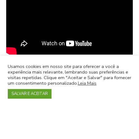
SITES OFICIAIS
Usamos cookies em nosso site para oferecer a você a
experiência mais relevante, lembrando suas preferências e
visitas repetidas. Clique em "Aceitar e Salvar" para fornecer
um consentimento personalizado.
Leia Mais
EVENTO EXPIRADO
SALVAR E ACEITAR
Pague com