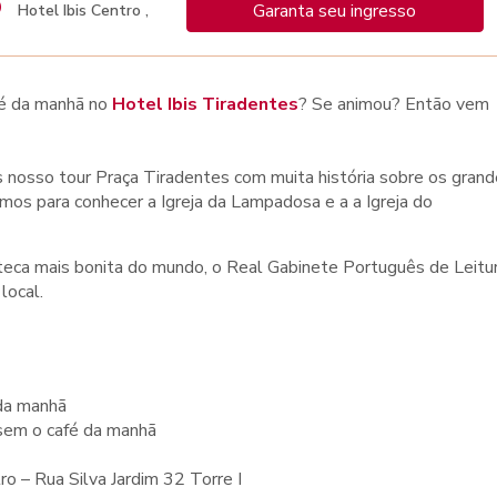
Garanta seu ingresso
Hotel Ibis Centro ,
fé da manhã no
Hotel Ibis Tiradentes
? Se animou? Então vem
 nosso tour Praça Tiradentes com muita história sobre os gran
mos para conhecer a Igreja da Lampadosa e a a Igreja do
teca mais bonita do mundo, o Real Gabinete Português de Leitur
local.
da manhã
sem o café da manhã
o – Rua Silva Jardim 32 Torre I