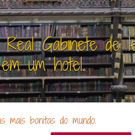
 Real Gabinete de le
em um hotel.
as mais bonitas do mundo.