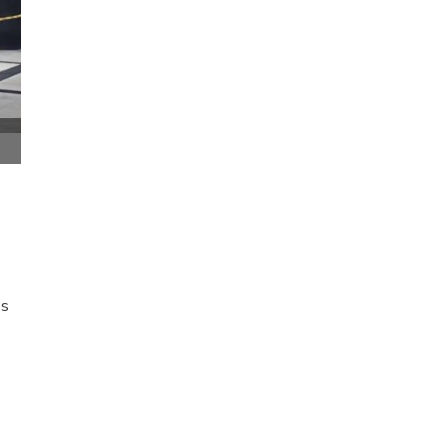
Café da manhã hotel ibis centro
os