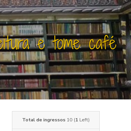
itura e tome café
Total de ingressos
10 (
1
Left)