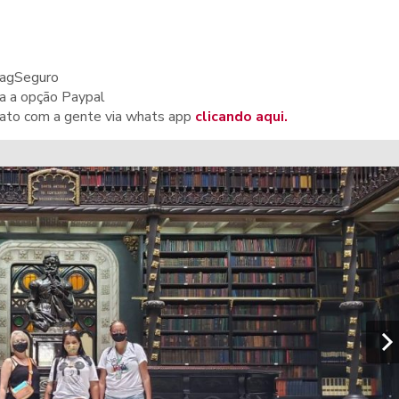
PagSeguro
ha a opção Paypal
ntato com a gente via whats app
clicando aqui.