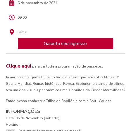
6 de novembro de 2021
09:00
Leme ,
Garanta seu ingresso
Clique aqui
para ver toda a programação de passeios.
Já andou em alguma trilha no Rio de Janeiro que fale sobre filmes, 2ª
Guerra Mundial, Ruínas históricas, Favela, Ecoturismo e ainda de bônus,
tem um dos visuais panorâmicos mais bonitos da Cidade Maravilhosa?
Então, venha conhecer a Trilha da Babilônia com a Sou+ Carioca.
INFORMAÇÕES
Data: 06 de Novembro (sábado)
Horário:
09:00 – Para quem for tomar o café da manhã