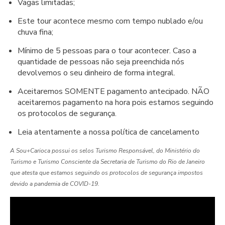
Vagas limitadas;
Este tour acontece mesmo com tempo nublado e/ou
chuva fina;
Mínimo de 5 pessoas para o tour acontecer. Caso a
quantidade de pessoas não seja preenchida nós
devolvemos o seu dinheiro de forma integral.
Aceitaremos SOMENTE pagamento antecipado. NÃO
aceitaremos pagamento na hora pois estamos seguindo
os protocolos de segurança.
Leia atentamente a nossa política de cancelamento
A Sou+Carioca possui os selos Turismo Responsável, do Ministério do
Turismo e Turismo Consciente da Secretaria de Turismo do Rio de Janeiro
que atesta que estamos seguindo os protocolos de segurança impostos
devido a pandemia de COVID-19.