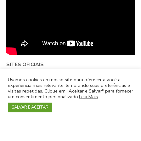
SITES OFICIAIS
Usamos cookies em nosso site para oferecer a você a
experiência mais relevante, lembrando suas preferências e
visitas repetidas. Clique em "Aceitar e Salvar" para fornecer
EVENTO EXPIRADO
um consentimento personalizado.
Leia Mais
Pague com
SALVAR E ACEITAR