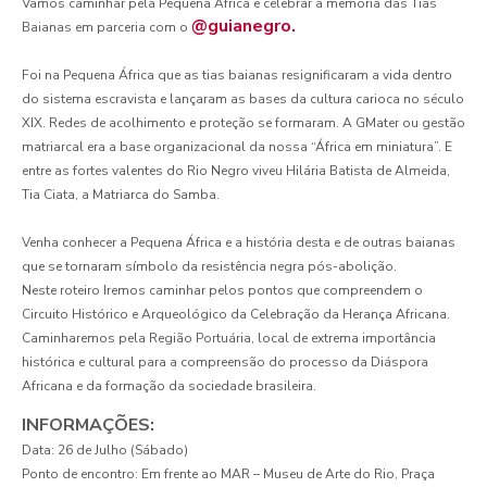
Vamos caminhar pela Pequena África e celebrar a memória das Tias
@guianegro.
Baianas em parceria com o
Foi na Pequena África que as tias baianas resignificaram a vida dentro
do sistema escravista e lançaram as bases da cultura carioca no século
XIX. Redes de acolhimento e proteção se formaram. A GMater ou gestão
matriarcal era a base organizacional da nossa “África em miniatura”. E
entre as fortes valentes do Rio Negro viveu Hilária Batista de Almeida,
Tia Ciata, a Matriarca do Samba.
Venha conhecer a Pequena África e a história desta e de outras baianas
que se tornaram símbolo da resistência negra pós-abolição.
Neste roteiro Iremos caminhar pelos pontos que compreendem o
Circuito Histórico e Arqueológico da Celebração da Herança Africana.
Caminharemos pela Região Portuária, local de extrema importância
histórica e cultural para a compreensão do processo da Diáspora
Africana e da formação da sociedade brasileira.
INFORMAÇÕES:
Data: 26 de Julho (Sábado)
Ponto de encontro: Em frente ao MAR – Museu de Arte do Rio, Praça