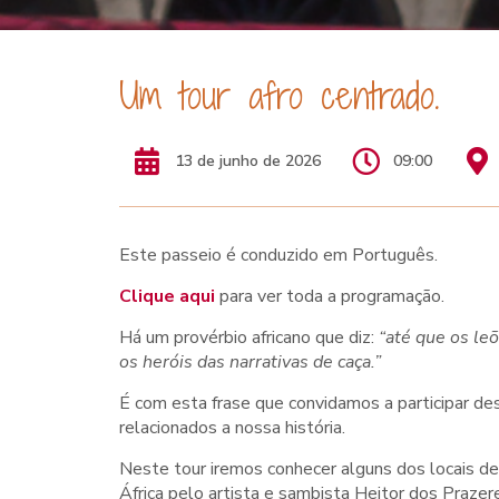
Um tour afro centrado.
13 de junho de 2026
09:00
Este passeio é conduzido em Português.
Clique aqui
para ver toda a programação.
Há um provérbio africano que diz:
“até que os leõ
os heróis das narrativas de caça.”
É com esta frase que convidamos a participar de
relacionados a nossa história.
Neste tour iremos conhecer alguns dos locais d
África pelo artista e sambista Heitor dos Prazer