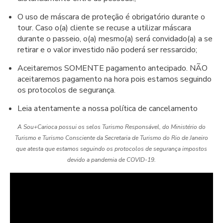
O uso de máscara de proteção é obrigatório durante o
tour. Caso o(a) cliente se recuse a utilizar máscara
durante o passeio, o(a) mesmo(a) será convidado(a) a se
retirar e o valor investido não poderá ser ressarcido;
Aceitaremos SOMENTE pagamento antecipado. NÃO
aceitaremos pagamento na hora pois estamos seguindo
os protocolos de segurança.
Leia atentamente a nossa política de cancelamento
A Sou+Carioca possui os selos Turismo Responsável, do Ministério do
Turismo e Turismo Consciente da Secretaria de Turismo do Rio de Janeiro
que atesta que estamos seguindo os protocolos de segurança impostos
devido a pandemia de COVID-19.