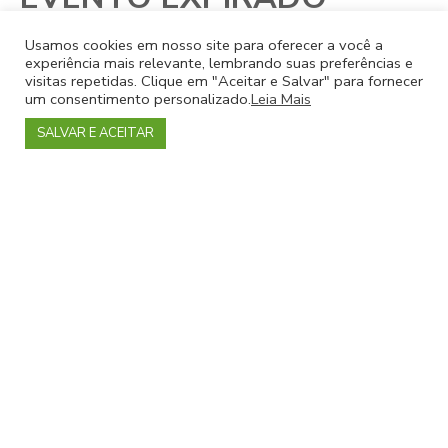
Pague com
Usamos cookies em nosso site para oferecer a você a
experiência mais relevante, lembrando suas preferências e
visitas repetidas. Clique em "Aceitar e Salvar" para fornecer
um consentimento personalizado.
Leia Mais
SALVAR E ACEITAR
Política de cancelamento
Em caso de não comparecimento do cliente consideramos no
show e o valor investido não poderá ser reembolsado.
Em caso de cancelamento pela
Sou+Carioca
o cliente é
ressarcido integralmente num prazo de até 7 dias úteis a
contar da data de envio dos dados abaixo.
Para que o ressarcimento seja feito o cliente deve enviar os
dados abaixo para
financeirosoumaiscarioca@gmail.com
(Nome completo, CPF, Banco, Agência, Conta, Nome do
passeio)
Em cada evento estará especificado quando os eventos