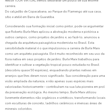
Nesse TOUR VIRTUAL iremos desbravar um pouco de sua enorme
carreira.
Do calçadão de Copacabana, ao Parque do Flamengo até sua casa,
sítio e ateliê em Barra de Guaratiba.
Considerando sua formação inicial como pintor, pode-se argumentar
que Roberto Burle Marx aplicou a abstração moderna e pictórica a
outros campos, como projetos de jardins e, ao fazê-lo, anunciou a
chegada da arquitetura paisagística modernista no Brasil. Esta
sensibilidade material é o que impulsionou a carreira de Burle Marx
como um arquiteto paisagista. Ele é muito reconhecido em seu uso da
flora nativa em seus projetos de jardins: Burle Marx trabalhou para
identificar e cultivar a vegetação tropical pouco estudada no Brasil
(descobriu quase 50 espécies), enquadrando plantas nativas em
arranjos que lhes deram novo significado. Sua consideração para uma
visão ampliada da natureza, e não apenas suas espécies mais
valorizadas historicamente – contribuíram na sua luta pioneira em prol
da preservação ecológica. Ao mesmo tempo, Burle Marx utilizou
livremente elementos não orgânicos e sintéticos, transformando locais
com esculturas de concreto, ladrilhos cerâmicos e imensas áreas de
minerais coloridos.